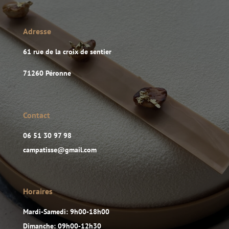
Adresse
61 rue de la croix de sentier
71260 Péronne
Contact
06 51 30 97 98
campatisse@gmail.com
Horaires
Mardi-Samedi: 9h00-18h00
Dimanche: 09h00-12h30