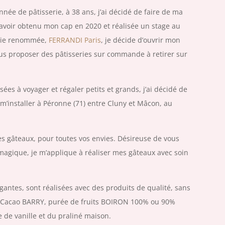
nnée de pâtisserie, à 38 ans, j’ai décidé de faire de ma
avoir obtenu mon cap en 2020 et réalisée un stage au
erie renommée,
FERRANDI Paris
, je décide d’ouvrir mon
us proposer des pâtisseries sur commande à retirer sur
es à voyager et régaler petits et grands, j’ai décidé de
 m’installer à Péronne (71) entre Cluny et Mâcon, au
des gâteaux, pour toutes vos envies. Désireuse de vous
magique, je m’applique à réaliser mes gâteaux avec soin
égantes, sont réalisées avec des produits de qualité, sans
lat Cacao BARRY, purée de fruits BOIRON 100% ou 90%
se de vanille et du praliné maison.