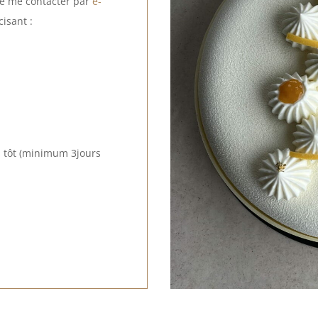
de me contacter par
e-
isant :
 tôt (minimum 3jours