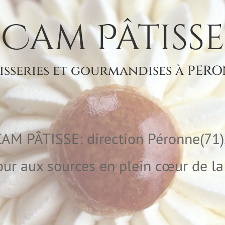
Cam Pâtisse
isseries et gourmandises à PERO
AM PÂTISSE: direction Péronne(71),
our aux sources en plein cœur de l