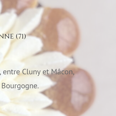
NNE (71)
 entre Cluny et Mâcon,
a Bourgogne.